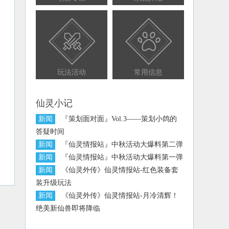
玩法活动
常用信息
仙灵小记
新闻
『策划面对面』Vol.3——策划小鸽的
答疑时间
新闻
『仙灵情报站』中秋活动大爆料第二弹
新闻
『仙灵情报站』中秋活动大爆料第一弹
新闻
《仙灵外传》仙灵情报站-红色装备套
装升级玩法
新闻
《仙灵外传》仙灵情报站-月冷清辉！
绝美新仙兽即将降临