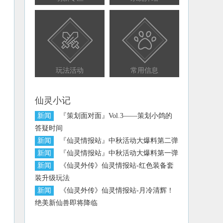
玩法活动
常用信息
仙灵小记
新闻
『策划面对面』Vol.3——策划小鸽的
答疑时间
新闻
『仙灵情报站』中秋活动大爆料第二弹
新闻
『仙灵情报站』中秋活动大爆料第一弹
新闻
《仙灵外传》仙灵情报站-红色装备套
装升级玩法
新闻
《仙灵外传》仙灵情报站-月冷清辉！
绝美新仙兽即将降临