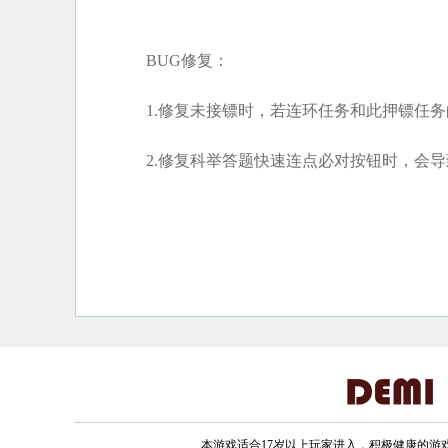
BUG修复：
1.修复未接镖时，若连环任务和此押镖任
2.修复科举答题快速连点必对按钮时，会
本游戏适合17岁以上玩家进入，积极健康的