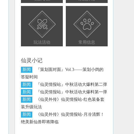
玩法活动
常用信息
仙灵小记
新闻
『策划面对面』Vol.3——策划小鸽的
答疑时间
新闻
『仙灵情报站』中秋活动大爆料第二弹
新闻
『仙灵情报站』中秋活动大爆料第一弹
新闻
《仙灵外传》仙灵情报站-红色装备套
装升级玩法
新闻
《仙灵外传》仙灵情报站-月冷清辉！
绝美新仙兽即将降临