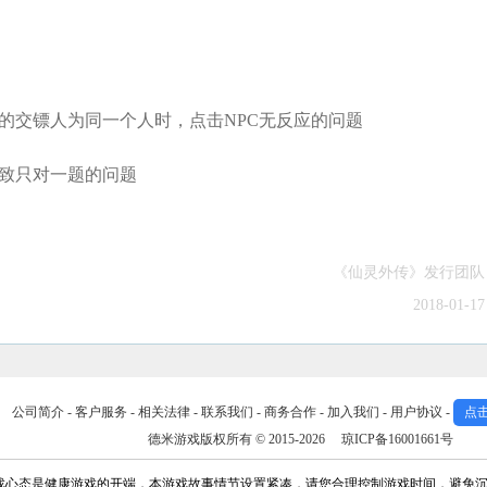
务的交镖人为同一个人时，点击NPC无反应的问题
导致只对一题的问题
《仙灵外传》发行团队
2018-01-17
公司简介
-
客户服务
-
相关法律
-
联系我们
-
商务合作
-
加入我们
-
用户协议
-
点
德米游戏版权所有 © 2015-2026
琼ICP备16001661号
游戏心态是健康游戏的开端，本游戏故事情节设置紧凑，请您合理控制游戏时间，避免